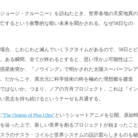
ジョージ・クルーニー）を訪ねたとき、世界各地の天変地異の
滅亡するという衝撃的な暗い未来を聞かされる。なぜ58日なの
場合、じわじわと滅んでいくラグタイムがあるので、58日とピ
。ある瞬間、全てが終わるとすると、思い浮かぶ可能性は二
惑星衝突か、『ノウイング』で明かされた太陽スーパーフレア
。だからこそ、異次元に科学技術の粋を極めた理想郷を建造
ではないか。つまり、ノアの方舟プロジェクト。これは『イン
い意志を持ち続けるというテーゼも共通する。
に
“The Origins of Plus Ultra”
というショートアニメを公開。原始
を辿った上で、新しい世界を創るプロジェクトが始まったこと
スラのテスラ・コイルと世界システムの設計図らしきものも秘