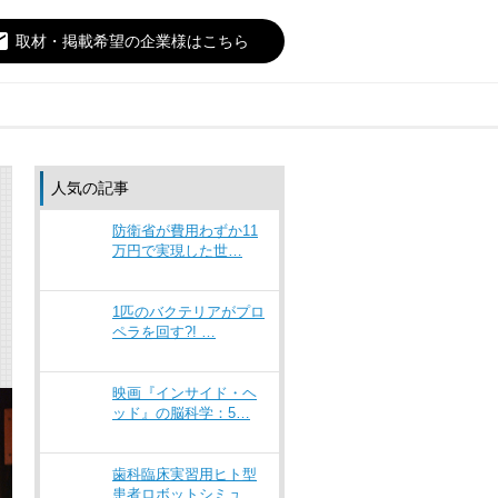
il
取材・掲載希望の企業様はこちら
人気の記事
防衛省が費用わずか11
万円で実現した世…
1匹のバクテリアがプロ
ペラを回す?! …
映画『インサイド・ヘ
ッド』の脳科学：5…
歯科臨床実習用ヒト型
患者ロボットシミュ…