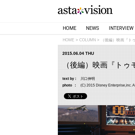
HOME
NEWS
INTERVIEW
HOME
COLUMN
（後編）映画『ト
2015.06.04 THU
（後編）映画『トゥ
text by :
川口伸明
photo :
(C) 2015 Disney Enterprise,inc. A