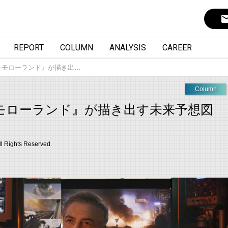
ema
REPORT
COLUMN
ANALYSIS
CAREER
ゥモローランド』が描き出…
Column
モローランド』が描き出す未来予想図
ll Rights Reserved.