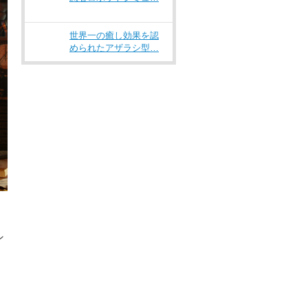
世界一の癒し効果を認
められたアザラシ型…
ン
）