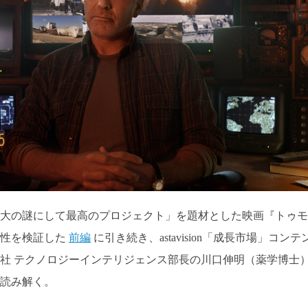
大の謎にして最高のプロジェクト」を題材とした映画『トゥモ
能性を検証した
前編
に引き続き、astavision「成長市場」コンテ
社 テクノロジーインテリジェンス部長の川口伸明（薬学博士
読み解く。