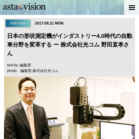
Interview
2017.08.21 MON
日本の形状測定機がインダストリー4.0時代の自動
車分野を変革する ー 株式会社光コム 野田直孝さ
ん
text by :編集部
photo :編集部,株式会社光コム