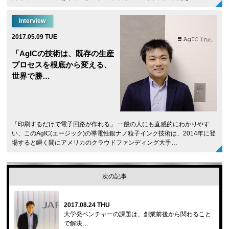
Interview
2017.05.09 TUE
「AgICの技術は、既存の生産
プロセスを根底から変える、
世界で勝…
「印刷するだけで電子回路が作れる」 一般の人にも直感的にわかりやす
い、このAgIC(エージック)の導電性銀ナノ粒子インク技術は、2014年に登
場すると瞬く間にアメリカのクラウドファンディング大手…
次の記事
2017.08.24 THU
大学発ベンチャーの課題は、創業前後から関わること
で解決…