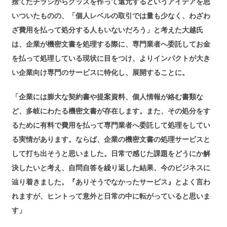
捨てたチラシからグッズを作って還元するというアイデアを思
いついたものの、「個人レベルの取引では量も少なく、わざわ
ざ費用を払って処分する人もいないだろう」と考えた大越氏
は、企業が機密文書を処理する際に、専門業者へ委託してお金
を払って処理している現状に目をつけ、よりインパクトが大き
い企業向け専門のサービスに特化し、展開することに。
「企業には膨大な契約書や提案資料、個人情報が絡む書類な
ど、多岐にわたる機密文書が存在します。また、その処分をす
るために有料で費用を払って専門業者へ委託して処理をしてい
る実情があります。ならば、企業の機密文書の処理サービスと
して打ち出そうと思いました。日常で感じた課題をどうにか解
決したいと考え、自問自答を繰り返した結果、今のビジネスに
辿り着きました。『ありそうでなかったサービス』とよく言わ
れますが、ヒントって意外と日常の中に転がっていると思いま
す」