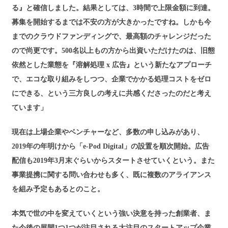
る』と確信しました。結果としては、3時間で上限金額に到達。
募集を開始するまでは不安の方が大きかったですね。しかも今
までのクラウドファンディングで、最高額のチャレンジだった
ので尚更です。500名以上もの方から出資いただけたのは、旧態
依然とした業態を『溶解処理 x 広告』という新たなアプローチ
で、エコな取り組みをしつつ、企業でかかる処理コストをゼロ
にできる、という三方良しの考えに共感くださったのだと考え
ています」
現在は上場企業やベンチャーなど、多数の申し込みがあり、
2019年の年明けから「e-Pod Digital」の設置を順次開始。広告
配信も2019年3月末ぐらいからスタートさせていくという。また
事業提携に関する問い合わせも多く、既に複数のアライアンス
を組み予定もあるとのこと。
本気で世の中を変えていくという強い決意を持った創業者、ま
た今後の展開1つ1つが注目される大注目のスタートアップ企業