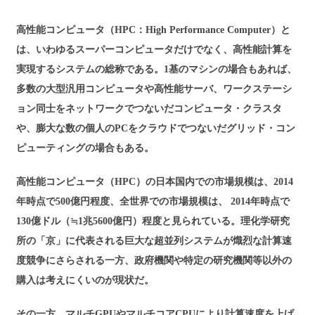
高性能コンピュータ（HPC：High Performance Computer）と
は、いわゆるスーパーコンピュータだけでなく、高性能計算を
実現するシステムの総称である。1基のマシンの場合もあれば、
多数の大型汎用コンピュータや高性能サーバ、ワークステーシ
ョン同士をネットワークでつないだコンピュータ・クラスタ
や、膨大な数の個人のPCをクラウドでつないだグリッド・コン
ピューティングの場合もある。
高性能コンピュータ（HPC）の日本国内での市場規模は、2014
年時点で500億円程度、全世界での市場規模は、 2014年時点で
130億ドル（≒1兆5600億円）程度と見られている。理化学研究
所の「京」に代表される巨大な超並列システムが熾烈な計算速
度競争にさらされる一方、政府機関や特定の研究機関等以外の
購入は考えにくいのが現状だ。
その一方、マルチGPUやマルチコアCPUにより計算速度を上げ