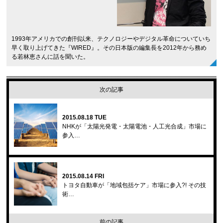
1993年アメリカでの創刊以来、テクノロジーやデジタル革命についていち
早く取り上げてきた『WIRED』。その日本版の編集長を2012年から務め
る若林恵さんに話を聞いた。
次の記事
2015.08.18 TUE
NHKが「太陽光発電・太陽電池・人工光合成」市場に
参入…
2015.08.14 FRI
トヨタ自動車が「地域包括ケア」市場に参入?! その技
術…
前の記事