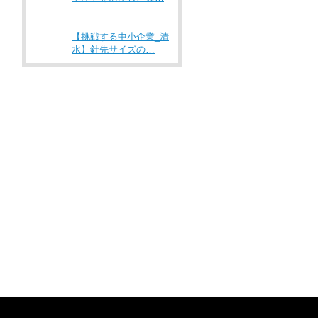
【挑戦する中小企業_清
水】針先サイズの…