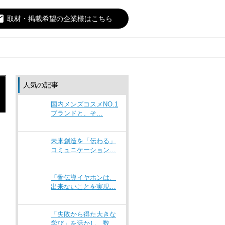
il
取材・掲載希望の企業様はこちら
人気の記事
国内メンズコスメNO.1
ブランドと、そ…
未来創造を「伝わる」
コミュニケーション…
「骨伝導イヤホンは、
出来ないことを実現…
「失敗から得た大きな
学び」を活かし、数…