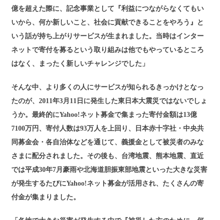
億を超えた際に、記念事業として『利益につながらなくてもい
いから、何か新しいこと、社会に貢献できることをやろう』と
いう話が持ち上がりサービスが生まれました。当時はインター
ネットで寄付を募るという取り組みは他でもやっているところ
はなく、まったく新しいチャレンジでした」
そんな中、より多くの人にサービスが知られるきっかけとなっ
たのが、2011年3月11日に発生した東日本大震災ではないでしょ
うか。最終的にYahoo!ネット募金で集まった寄付金額は13億
7100万円、寄付人数は93万人を上回り、日本赤十字社・中央共
同募金会・各自治体などを通じて、義援金として被災者のみな
さまに配分されました。その後も、台湾地震、熊本地震、直近
では平成30年7月豪雨や北海道胆振東部地震といった大きな災害
が発生するたびにYahoo!ネット募金が活用され、たくさんの寄
付金が集まりました。