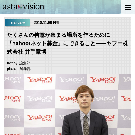
Interview
2018.11.09 FRI
たくさんの善意が集まる場所を作るために
「Yahoo!ネット募金」にできること——ヤフー株
式会社 井手章博
text by :編集部
photo :編集部