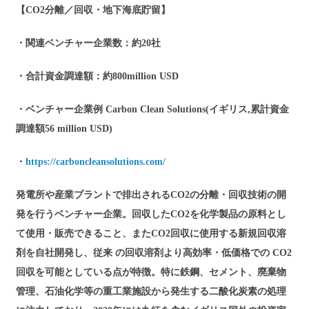
【CO2分離／回収・地下海底貯留】
・関連ベンチャー企業数：約20社
・合計資金調達額：約800million USD
・ベンチャー企業例 Carbon Clean Solutions(イギリス,累計資金
調達額56 million USD)
・
https://carboncleansolutions.com/
発電所や産業プラントで排出されるCO2の分離・回収技術の開
発を行うベンチャー企業。回収したCO2を化学製品の原料とし
て使用・販売できること、またCO2回収に使用する新規回収溶
剤を自社開発し、従来 の回収溶剤より高効率・低価格での CO2
回収を可能としている点が特徴。特に鉄鋼、セメント、廃棄物
管理、石油化学等の重工業施設から発生する二酸化炭素の処理