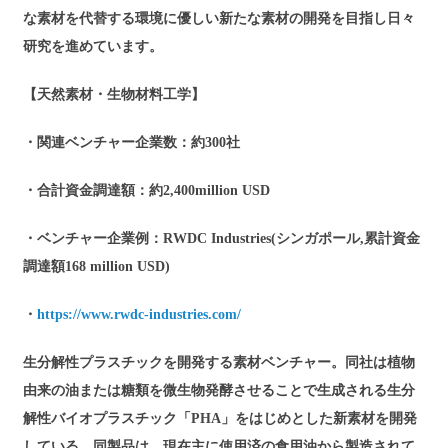
な素材を代替する環境に優しい新たな素材の開発を目指し日々
研究を進めています。
【天然素材・生物材料工学】
・関連ベンチャー企業数：約300社
・合計資金調達額：約2,400million USD
・ベンチャー企業例：RWDC Industries(シンガポール,累計資金
調達額168 million USD)
・
https://www.rwdc-industries.com/
生分解性プラスチックを開発する素材ベンチャー。同社は植物
由来の油または糖類を微生物発酵させることで生成される生分
解性バイオプラスチック「PHA」をはじめとした新素材を開発
している。同製品は、現在主に使用済の食用油から製造されて