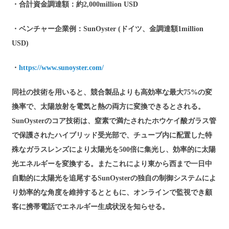
・合計資金調達額：約2,000million USD
・ベンチャー企業例：SunOyster (ドイツ、金調達額1million
USD)
・
https://www.sunoyster.com/
同社の技術を用いると、競合製品よりも高効率な最大75%の変
換率で、太陽放射を電気と熱の両方に変換できるとされる。
SunOysterのコア技術は、窒素で満たされたホウケイ酸ガラス管
で保護されたハイブリッド受光部で、チューブ内に配置した特
殊なガラスレンズにより太陽光を500倍に集光し、効率的に太陽
光エネルギーを変換する。またこれにより東から西まで一日中
自動的に太陽光を追尾するSunOysterの独自の制御システムによ
り効率的な角度を維持するとともに、オンラインで監視でき顧
客に携帯電話でエネルギー生成状況を知らせる。