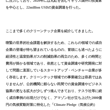
に注力しており、2020年には丸紅を含むイギリス国外の投資家
を中心とし、22million USDの資金調達を行った。
ここまで多くのクリーンテック企業を紹介してきました。
喫緊の世界的社会課題を解決するため、これらの領域での成功
企業の登場が待ち望まれているものの、冒頭にも述べたように
経済性と温室効果ガスの削減効果の両立のため、多くの時間と
費用が掛かる領域であり、依然として資金調達や研究開発に対
して問題に直面しているスタートアップ・ベンチャー企業が多
く存在します。クリーンテック領域での事業確立は容易ではあ
りませんが、公的機関に頼らない民間での資金調達やビジネス
協業の更なる拡大が少しずつ進んできており、テスラ社等に続
く成功事例の出現だけでなく、アマゾン社が立ち上げた2000億
円の気候変動対策に特化した「Climate Pledge（気候公約）