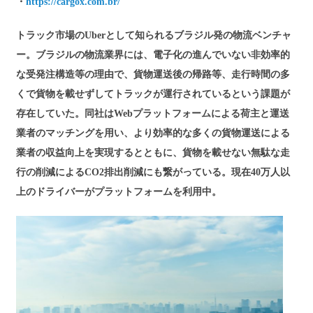
・
https://cargox.com.br/
トラック市場のUberとして知られるブラジル発の物流ベンチャ
ー。ブラジルの物流業界には、電子化の進んでいない非効率的
な受発注構造等の理由で、貨物運送後の帰路等、走行時間の多
くで貨物を載せずしてトラックが運行されているという課題が
存在していた。同社はWebプラットフォームによる荷主と運送
業者のマッチングを用い、より効率的な多くの貨物運送による
業者の収益向上を実現するとともに、貨物を載せない無駄な走
行の削減によるCO2排出削減にも繋がっている。現在40万人以
上のドライバーがプラットフォームを利用中。