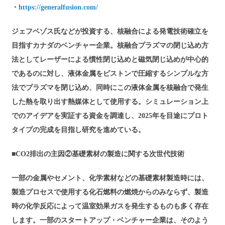
・
https://generalfusion.com/
ジェフベゾス氏などが投資する、核融合による発電技術確立を
目指すカナダのベンチャー企業。核融合プラズマの閉じ込め方
法としてレーザーによる慣性閉じ込めと磁気閉じ込めが中心的
であるのに対し、液体金属をピストンで圧縮するシンプルな方
法でプラズマを閉じ込め、同時にこの液体金属を核融合で発生
した熱を取り出す熱媒体として使用する。シミュレーション上
でのアイデアを実証する資金を調達し、2025年を目途にプロト
タイプの完成を目指し研究を進めている。
■
CO2排出の主因②基礎素材の製造に関する次世代技術
一部の金属やセメント、化学素材などの基礎素材製造時には、
製造プロセスで使用する化石燃料の燃焼からのみならず、製造
時の化学反応によって温室効果ガスを発生するものも多く存在
します。一部のスタートアップ・ベンチャー企業は、そのよう