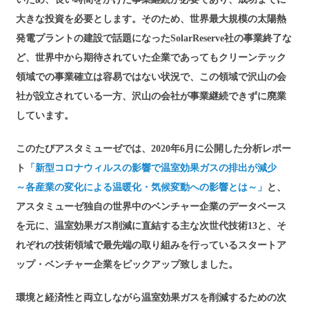
大きな投資を必要とします。そのため、世界最大規模の太陽熱
発電プラントの建設で話題になったSolarReserve社の事業終了な
ど、世界中から期待されていた企業であってもクリーンテック
領域での事業確立は容易ではない状況で、この領域で沢山の会
社が設立されている一方、沢山の会社が事業継続できずに廃業
しています。
このたびアスタミューゼでは、2020年6月に公開した分析レポー
ト
「新型コロナウィルスの影響で温室効果ガスの排出が減少
～各産業の変化による温暖化・気候変動への影響とは～」
と、
アスタミューゼ独自の世界中のベンチャー企業のデータベース
を元に、温室効果ガス削減に直結する主な次世代技術13と、そ
れぞれの技術領域で最先端の取り組みを行っているスタートア
ップ・ベンチャー企業をピックアップ致しました。
環境と経済性と両立しながら温室効果ガスを削減するための次