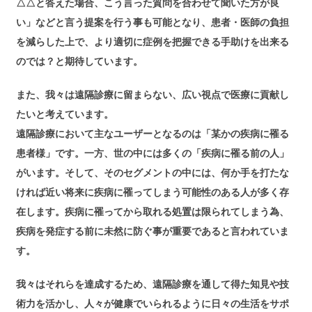
△△と答えた場合、こう言った質問を合わせて聞いた方が良
い」などと言う提案を行う事も可能となり、患者・医師の負担
を減らした上で、より適切に症例を把握できる手助けを出来る
のでは？と期待しています。
また、我々は遠隔診療に留まらない、広い視点で医療に貢献し
たいと考えています。
遠隔診療において主なユーザーとなるのは「某かの疾病に罹る
患者様」です。一方、世の中には多くの「疾病に罹る前の人」
がいます。そして、そのセグメントの中には、何か手を打たな
ければ近い将来に疾病に罹ってしまう可能性のある人が多く存
在します。疾病に罹ってから取れる処置は限られてしまう為、
疾病を発症する前に未然に防ぐ事が重要であると言われていま
す。
我々はそれらを達成するため、遠隔診療を通して得た知見や技
術力を活かし、人々が健康でいられるように日々の生活をサポ