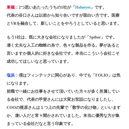
巣籠
：2つ思いあたったうちの1社が「
Holoeyes
」です。
代表の谷口さんは以前から知り合いですが面白い方です。医療
とVRを融合して、新しいことをやろうとしていると思います。
もう1社は、既に大きな会社になりましたが「Spiber」です。
凄く丈夫な人工の蜘蛛の糸で、色々な製品を作る。夢があると
言いますか個人的に好きな会社です。本当にこういう会社こそ
成功してほしいなと思っています。
塩浜
：僕はフィンテックに関心があり、中でも「FOLIO」は気
になります。
前職で一緒にお仕事をさせて頂いていた方々が多く所属してい
る会社で、代表の甲斐さんには大変お世話になりましたし、
COOの梶原さんは１つ上の先輩で「数学の化け物」といいます
か、凄い人だと常々聞かされていました。本当に優秀な方が集
まっている会社だなと言う印象です。