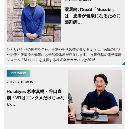
2018.06.18 MON
薬局向けSaaS「Musubi」
は、患者が健康になるために
薬剤師…
ひとりひとりの体型や年齢、性別や生活習慣が異なるように、病気の症状
や治療・服薬後の効果にも当然個体差が存在します。 次世代型の電子薬歴
システム「Musubi」を提供する株式会社カケハシは2016…
Interview
2017.07.10 MON
HoloEyes 杉本真樹・谷口直
嗣「VRはエンタメだけじゃな
い…