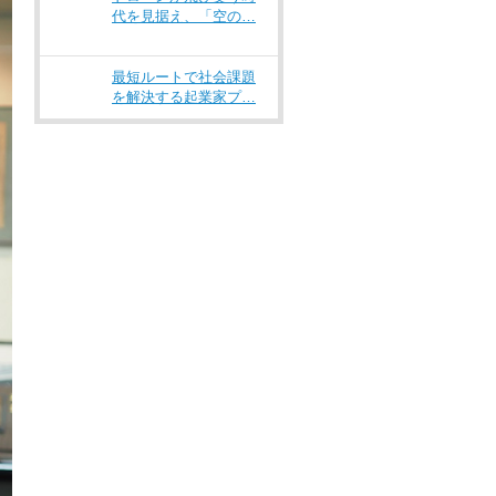
代を見据え、「空の…
最短ルートで社会課題
を解決する起業家プ…