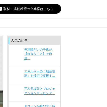
il
取材・掲載希望の企業様はこちら
人気の記事
発達障がいの子供が
【好きなこと】で自
信…
エネルギーの「地産地
消」を技術で支援す…
三次元模型とプロジェ
クションマッピング…
ドローンが飛び交う時