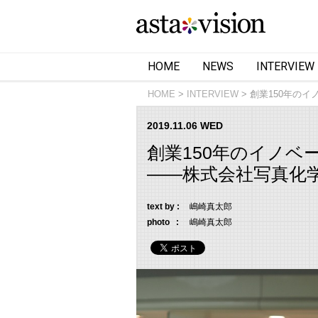
HOME
NEWS
INTERVIEW
HOME
INTERVIEW
創業150年の
2019.11.06 WED
創業150年のイノ
——株式会社写真化学
text by :
嶋崎真太郎
photo :
嶋崎真太郎