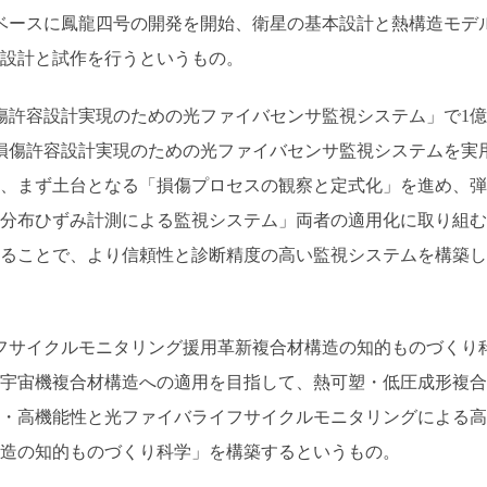
号をベースに鳳龍四号の開発を開始、衛星の基本設計と熱構造モデ
設計と試作を行うというもの。
傷許容設計実現のための光ファイバセンサ監視システム」で1億
の損傷許容設計実現のための光ファイバセンサ監視システムを実
、まず土台となる「損傷プロセスの観察と定式化」を進め、弾
分布ひずみ計測による監視システム」両者の適用化に取り組む
ることで、より信頼性と診断精度の高い監視システムを構築し
フサイクルモニタリング援用革新複合材構造の知的ものづくり
航空宇宙機複合材構造への適用を目指して、熱可塑・低圧成形複合
・高機能性と光ファイバライフサイクルモニタリングによる高
造の知的ものづくり科学」を構築するというもの。