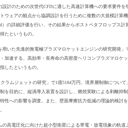
空力設計のための次世代CFDに適した高速計算機への要求要件を
トウェアの観点から協調設計を行うために複数の大規模計算機
e Method）の詳細評価を行い、その結果からポストペタフロップス計
得たというもの。
を用いた先進的無電極プラズマロケットエンジンの研究開発」
生成・加速する、高効率・長寿命の高密度ヘリコンプラズマロケッ
指したというもの。
スクラムジェットの研究」で1億5184万円。境界層制御について
制を目的に、縦渦導入装置を設計し、燃焼実験による剥離抑制
特性への影響を調査。また、壁面摩擦抗力低減の理論的検討を
。
ムの高電圧化に向けた超小型衛星による帯電・放電現象の軌道