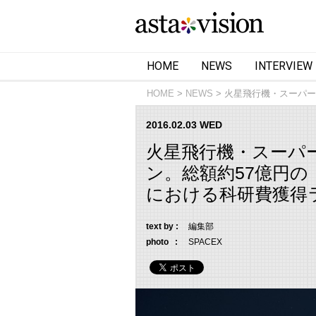
HOME
NEWS
INTERVIEW
HOME
NEWS
火星飛行機・スーパー
2016.02.03 WED
火星飛行機・スーパ
ン。総額約57億円
における科研費獲得
text by :
編集部
photo :
SPACEX