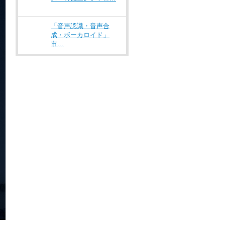
「音声認識・音声合
成・ボーカロイド」
市…