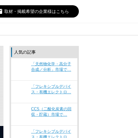
il
取材・掲載希望の企業様はこちら
人気の記事
「天然物化学・高分子
合成／分析」市場で…
「フレキシブルデバイ
ス・有機エレクトロ…
CCS（二酸化炭素の回
収・貯蔵）市場で…
「フレキシブルデバイ
ス・有機エレクトロ…