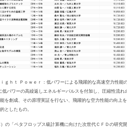
 Ｌｉｇｈｔ Ｐｏｗｅｒ：低パワーによる飛躍的な高速空力性能
流れに低パワーの高繰返しエネルギーパルスを付加し、圧縮性流れ
能を創成、その原理実証を行ない、飛躍的な空力性能の向上を
的としたもの。
機構）の「ペタフロップス級計算機に向けた次世代ＣＦＤの研究