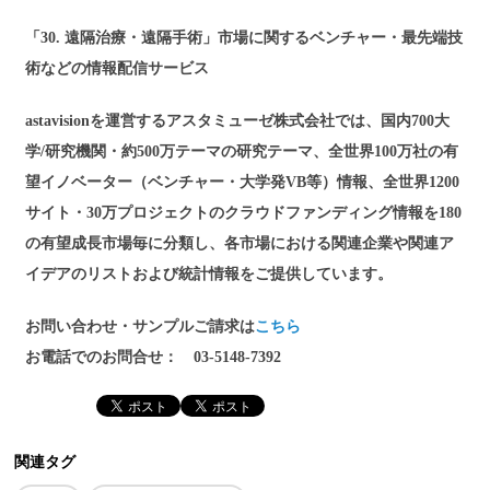
「30. 遠隔治療・遠隔手術」市場に関するベンチャー・最先端技
術などの情報配信サービス
astavisionを運営するアスタミューゼ株式会社では、
国内700大
学/研究機関・約500万テーマの研究テーマ、
全世界100万社の有
望イノベーター（ベンチャー・
大学発VB等）情報、全世界1200
サイト・
30万プロジェクトのクラウドファンディング情報を180
の有望
成長市場毎に分類し、
各市場における関連企業や関連ア
イデアのリストおよび統計情報を
ご提供しています。
お問い合わせ・サンプルご請求は
こちら
お電話でのお問合せ： 03-5148-7392
関連タグ