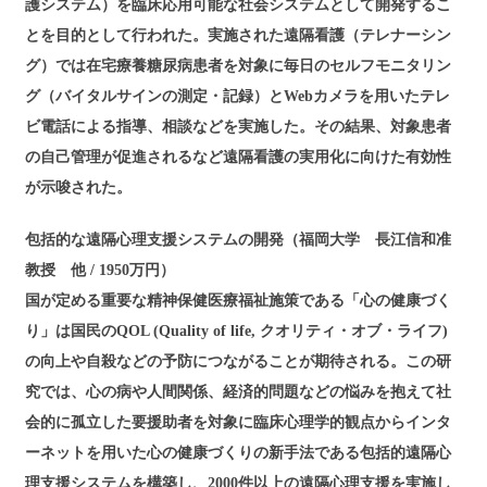
護システム）を臨床応用可能な社会システムとして開発するこ
とを目的として行われた。実施された遠隔看護（テレナーシン
グ）では在宅療養糖尿病患者を対象に毎日のセルフモニタリン
グ（バイタルサインの測定・記録）とWebカメラを用いたテレ
ビ電話による指導、相談などを実施した。その結果、対象患者
の自己管理が促進されるなど遠隔看護の実用化に向けた有効性
が示唆された。
包括的な遠隔心理支援システムの開発（福岡大学 長江信和准
教授 他 / 1950万円）
国が定める重要な精神保健医療福祉施策である「心の健康づく
り」は国民のQOL (Quality of life, クオリティ・オブ・ライフ)
の向上や自殺などの予防につながることが期待される。この研
究では、心の病や人間関係、経済的問題などの悩みを抱えて社
会的に孤立した要援助者を対象に臨床心理学的観点からインタ
ーネットを用いた心の健康づくりの新手法である包括的遠隔心
理支援システムを構築し、2000件以上の遠隔心理支援を実施し