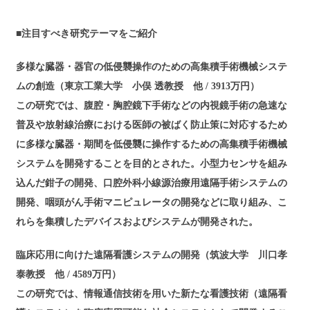
■注目すべき研究テーマをご紹介
多様な臓器・器官の低侵襲操作のための高集積手術機械システ
ムの創造（東京工業大学 小俣 透教授 他 / 3913万円）
この研究では、腹腔・胸腔鏡下手術などの内視鏡手術の急速な
普及や放射線治療における医師の被ばく防止策に対応するため
に多様な臓器・期間を低侵襲に操作するための高集積手術機械
システムを開発することを目的とされた。小型力センサを組み
込んだ鉗子の開発、口腔外科小線源治療用遠隔手術システムの
開発、咽頭がん手術マニピュレータの開発などに取り組み、こ
れらを集積したデバイスおよびシステムが開発された。
臨床応用に向けた遠隔看護システムの開発（筑波大学 川口孝
泰教授 他 / 4589万円）
この研究では、情報通信技術を用いた新たな看護技術（遠隔看