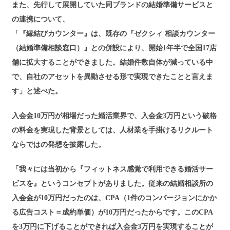
また、先行して展開していた同ブランドの結婚準備サービスと
の連携について、
「『縁結びカウンター』は、既存の『ゼクシィ 相談カウンター
（結婚準備相談窓口）』との併設により、開始1年半で全国17店
舗に拡大することができました。結婚件数自体が減っている中
で、自社のアセットを異動させる形で実現できたことと言えま
す」と述べた。
入会金10万円が相場だった婚活業界で、入会金3万円という破格
の料金を実現した背景としては、人材業を手掛けるリクルート
ならではの発想を披露した。
「我々には当初から『フィットネス感覚で利用できる婚活サー
ビスを』というコンセプトがありました。従来の結婚相談所の
入会金が10万円だったのは、CPA（1件のコンバージョンにかか
る広告コスト＝成約単価）が10万円だったからです。このCPA
を3万円に下げることができれば入会金3万円を実現することが