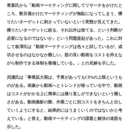
青葉氏から「動画マーケティングに関してリサーチをかけたと
ころ、数百億かけたマーケティングが無駄になってしまう、獲
りたいターゲットに刺さっていないという実態が見えてきた。
獲りたいターゲットに絞る、それ以外は捨てる、という判断が
必要になるのではないか」という問題提起があった。これに対
して板澤氏は「動画マーケティングは色々と試しているが、成
功させるのはなかなか難しい。筋の良い動画をコストを抑えな
がら制作できる体制を整備している。」との見解を示した。
貝瀬氏は「事業拡大期は、予算があってもCPAの上限というも
のがある。画像から動画へとトレンドが移っている中で、動画
はコストがかかる上に簡単には撮り直しができないという難し
さがある。動画撮影の際、作業ごとに別コストをきちんと出し
ていくようにすると、結果的にはうまくいくのではないかと考
えている」と答え、動画マーケティングの課題と解決の道筋を
示した。