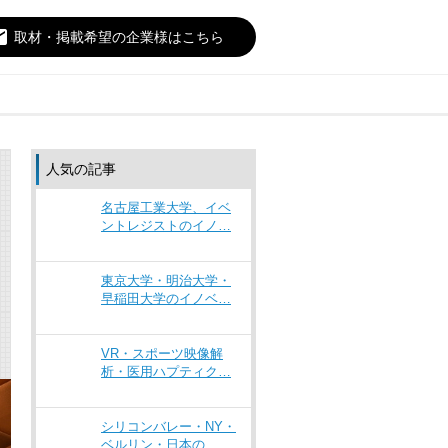
il
取材・掲載希望の企業様はこちら
人気の記事
名古屋工業大学、イベ
ントレジストのイノ…
東京大学・明治大学・
早稲田大学のイノベ…
VR・スポーツ映像解
析・医用ハプティク…
シリコンバレー・NY・
ベルリン・日本の…