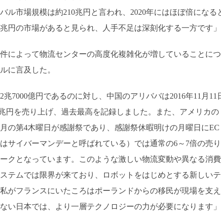
ル市場規模は約210兆円と言われ、2020年にはほぼ倍になる
5兆円の市場があると見られ、人手不足は深刻化する一方です」
件によって物流センターの高度化複雑化が増していることにつ
ルに言及した。
兆7000億円であるのに対し、中国のアリババは2016年11月11
.8兆円を売り上げ、過去最高を記録しました。また、アメリカの
1月の第4木曜日が感謝祭であり、感謝祭休暇明けの月曜日にEC
はサイバーマンデーと呼ばれている）では通常の6～7倍の売り
がピークとなっています。このような激しい物流変動や異なる消費
ステムでは限界が来ており、ロボットをはじめとする新しいテ
私がフランスにいたころはポーランドからの移民が現場を支え
ない日本では、より一層テクノロジーの力が必要になります」