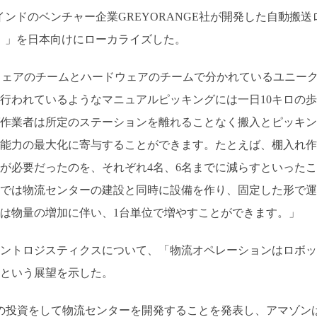
インドのベンチャー企業GREYORANGE社が開発した自動搬送
er）」を日本向けにローカライズした。
トウェアのチームとハードウェアのチームで分かれているユニー
行われているようなマニュアルピッキングには一日10キロの歩
作業者は所定のステーションを離れることなく搬入とピッキン
能力の最大化に寄与することができます。たとえば、棚入れ作
員が必要だったのを、それぞれ4名、6名までに減らすといったこ
では物流センターの建設と同時に設備を作り、固定した形で運
は物量の増加に伴い、1台単位で増やすことができます。」
ントロジスティクスについて、「物流オペレーションはロボッ
という展望を示した。
億円の投資をして物流センターを開発することを発表し、アマゾン