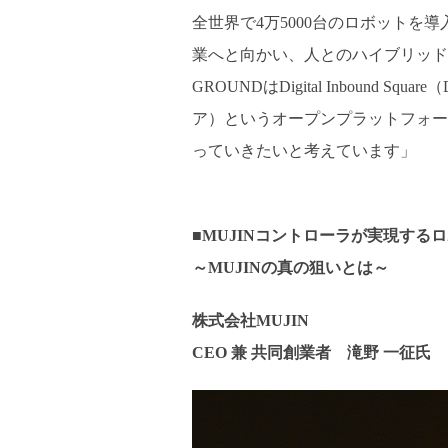
全世界で4万5000台のロボット
業へと向かい、人とのハイブリッド
GROUNDはDigital Inboun
ア）というオープンプラットフォー
っていきたいと考えています」
■MUJINコントローラが実現する
～MUJINの真の狙いとは～
株式会社MUJIN
CEO 兼 共同創業者
滝野 一征氏