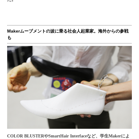
Makerムーブメントの波に乗る社会人起業家。海外からの参戦
も
COLOR BLUSTER
や
SmartHair Interface
など、学生
Maker
によ