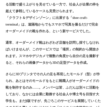
る活動で盛り上がりを見せている一方で、社会人が企業の枠を
超えて参戦しているケースも見受けられます。
「クラフト＆デザインゾーン」に出展する「
shoe-craft-
terminal
」は、遠隔地からでもスマホで写真を撮るだけで完全
オーダーメイドの靴を作れる、という新サービスでした。
通常、オーダーメイド靴はわざわざ店舗を訪問し採寸しなけれ
ばいけませんが、このサービスでは「場所」の制約から開放さ
れます。スマホやデジカメで複数の角度から自分の足を撮影す
ると、それらの画像データから3Dの足型データを作成。
さらに3Dプリンタでその人の足を再現したモールド（型）が作
られ、あとはそのモールドをもとに靴職人がオーダーメイドの
靴を制作するのみ……。メンバーは皆、ふだんは別々に活動を
しており、なかには企業に勤務する社会人や博士号を目指す大
学生も。まだβ版ですが、先ごろこのサービスを展開していくた