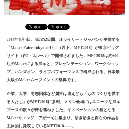
2018年8月4日、5日の2日間、オライリー・ジャパンが主催する
「Maker Faire Tokyo 2018」（以下、MFT2018）が東京ビッグ
サイト（西1・2ホール）で開催されました。MFT2018は約600
組のMakerによる展示と、プレゼンテーション、ワークショッ
プ、ハンズオン、ライブパフォーマンスで構成される、日本最
大級のMakerムーブメントの祭典です。
企業、大学、有志団体など属性は違えども「ものづくりを愛す
る人たち」がMFT2018に参戦。メイン会場にはユニークな展示
ブースの数々が軒を連ねました。イノベーションの種となる
Makerやエンジニアが一同に集まり、活き活きと自らの作品を
主体的に発表しているMFT2018——。