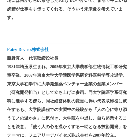
場には何かしらの形をしたFairy I/O™がいて、まるで中にいる
妖精が仕事を手伝ってくれる、そういう未来像を考えていま
す。
Fairy Devices株式会社
藤野真人 代表取締役社長
1981年埼玉県生まれ。2005年東京大学農学部生物情報工学研究
室卒業、2007年東京大学大学院医学系研究科医科学専攻退学。
東京大学在学中に大学発創薬ベンチャー企業の創業メンバー
（研究開発担当）として立ち上げに参画。同大学院医学系研究
科に進学する傍ら、同社経営体制の変更に伴い代表取締役に就
任するも、大学院課程での実習中の経験から「人の心に寄り添
うモノの温かさ」に気付き、大学院を中退し、自ら起業するこ
とを決意。「使う人の心を温かくする一助となる技術開発」を
テーマに、フェアリーデバイセズ株式会社を2007年設立。