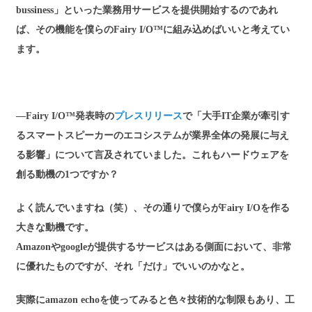
bussiness」といった業務用サービスを提供開始するのであれ
ば、その機能を僕らのFairy I/O™に組み込めばいいと考えてい
ます。
―Fairy I/O™発表時の
プレスリリース
で「大手IT企業が牽引す
るスマートスピーカーのエコシステムが業界全体の発展に与え
る影響」について言及されていました。これもハードウェアを
創る動機の1つですか？
よく読んでいますね（笑）、その通りで僕らがFairy I/Oを作る
大きな動機です。
Amazonやgoogleが提供するサービスはある側面において、非常
に優れたものですが、それ「だけ」でいいのかなと。
実際にamazon echoを使ってみると色々技術的な制限もあり、工