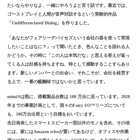
たいならやりなよ、一緒にやろうよと言う話です。最近では、
ゴーストプレイと人間が音声対話するという実験的作品
「Undifferenciated Dialog」を作りました。
「あなたがフェアリーデバイセズという会社の器を使って実現
したいことはなに？」って聞いたとき、色んなことを語れる人
かどうか。その時に「この人は本気だな」と思える答えが返っ
てくる人は好感を持ちますね、時として感動することすらあり
ます。新しいメンバーとの出会い、それこそが、会社を経営す
る上で、一番の醍醐味ではないかと思っています。
mimi®は既に、搭載製品台数は 180 万台に至っています。2020
年までの事業計画として、我々のFairy I/O™リーズについて
も、100万台出荷という目標をおいています。
先日発表したスマートスピーカー型以外のモノを含め、その頃
には、家にはAmazon echoが置いてあるけど、オフィスや作業