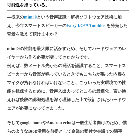
可能性を持っている」
―従来の
mimi®
という音声認識・解析ソフトウェア技術に加
え、今年スマートスピーカーの
Fairy I/O™ Tumbler
を発売した
背景を教えて頂けますか？
mimi®の性能を最大限に活かすため、そしてハードウェアのレ
イヤーから作る必要が増してきたからです。
例えば、数メートル先からの発話を認識すること、スマートス
ピーカーから音楽が鳴っているときでもこちらが喋った内容を
マイクが拾わなければいけないこと、こういった実環境での性
能を担保するために、音声入出力ってところの最適化、言い換
えれば後段の認識処理を深く理解した上で設計されたハードウ
ェアが必要になってきました。
そしてgoogle homeやAmazon echoは一般生活者向けのため、僕
らのようなBtoB活用を前提として企業の受付や会議での議事