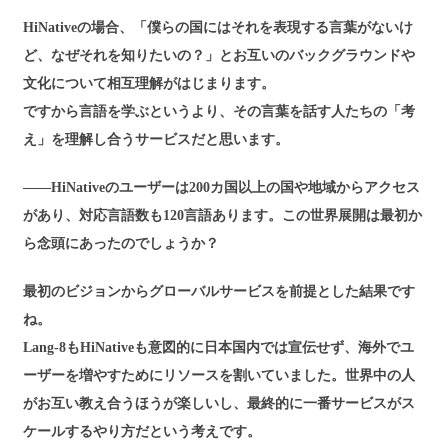
HiNativeの場合、「僕らの国にはそれを表現する言葉がないけ
ど、なぜそれを知りたいの？」とお互いのバックグラウンドや
文化について相互理解がはじまります。
ですから言語を学ぶというより、その言葉を話す人たちの「考
え」を理解し合うサービスだと思います。
――HiNativeのユーザーは200カ国以上の国や地域からアクセス
があり、対応言語数も120言語あります。この世界展開は最初か
ら念頭にあったのでしょうか？
最初のビジョンからグローバルサービスを前提とした結果です
ね。
Lang-8もHiNativeも意図的に日本国内では宣伝せず、海外でユ
ーザーを増やすためにリソースを割いていました。世界中の人
がお互い教え合うほうが楽しいし、最終的に一番サービスがス
ケールするやり方だという考えです。