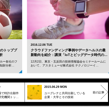
2016.12.06 TUE
界のトッププ
クラウドファンディング事例やデータヘルスの最
析
新動向を紹介：講演「IoTとビッグデータ時代の…
カー各社のフ
12月2日、東京・五反田の技術情報協会セミナールームに
知財分析…
おいて、アスタミューゼ株式会社 テクノロジーイ…
D
2015.06.29 MON
前の記事
場で特許出願件
ユーグレナと共同出願している
研究機関トッ…
企業・大学とその技術