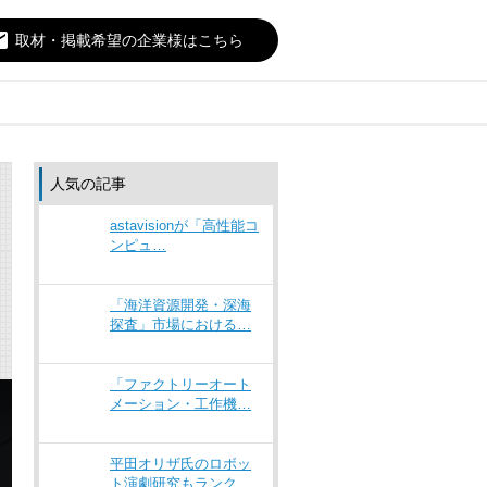
il
取材・掲載希望の企業様はこちら
人気の記事
astavisionが「高性能コ
ンピュ…
「海洋資源開発・深海
探査」市場における…
「ファクトリーオート
メーション・工作機…
平田オリザ氏のロボッ
ト演劇研究もランク…