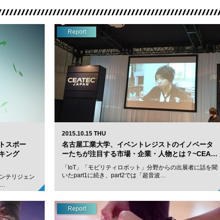
Report
2015.10.15 THU
トスポー
名古屋工業大学、イベントレジストのイノベータ
キング
ーたちが注目する市場・企業・人物とは？~CEA…
「IoT」「モビリティロボット」分野からの出展者に話を聞
いたpart1に続き、part2では「超音波…
インテリジェン
…
Report