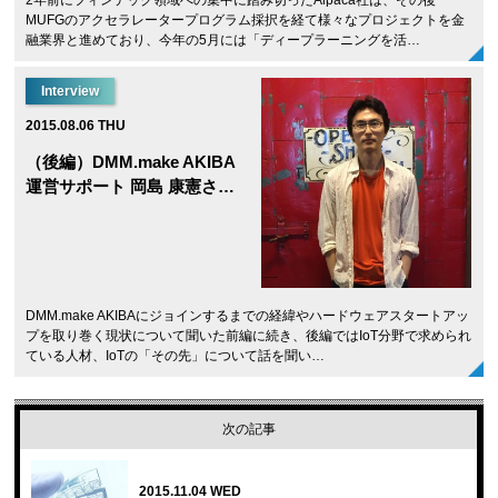
2年前にフィンテック領域への集中に踏み切ったAlpaca社は、その後
MUFGのアクセラレータープログラム採択を経て様々なプロジェクトを金
融業界と進めており、今年の5月には「ディープラーニングを活…
Interview
2015.08.06 THU
（後編）DMM.make AKIBA
運営サポート 岡島 康憲さ…
DMM.make AKIBAにジョインするまでの経緯やハードウェアスタートアッ
プを取り巻く現状について聞いた前編に続き、後編ではIoT分野で求められ
ている人材、IoTの「その先」について話を聞い…
次の記事
2015.11.04 WED