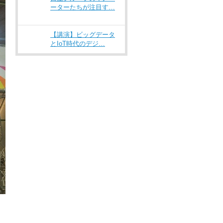
ーターたちが注目す…
【講演】ビッグデータ
とIoT時代のデジ…