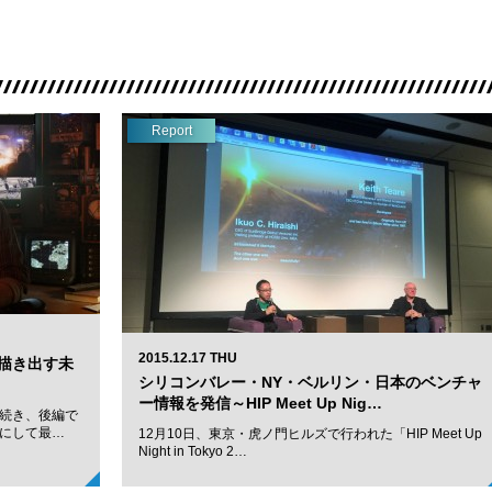
Report
2015.12.17 THU
描き出す未
シリコンバレー・NY・ベルリン・日本のベンチャ
ー情報を発信～HIP Meet Up Nig…
続き、後編で
にして最…
12月10日、東京・虎ノ門ヒルズで行われた「HIP Meet Up
Night in Tokyo 2…