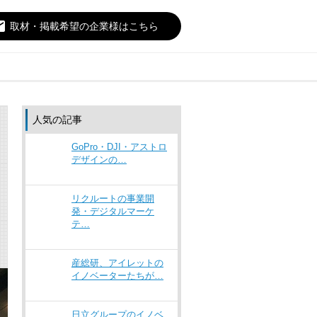
il
取材・掲載希望の企業様はこちら
人気の記事
GoPro・DJI・アストロ
デザインの…
リクルートの事業開
発・デジタルマーケ
テ…
産総研、アイレットの
イノベーターたちが…
日立グループのイノベ