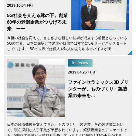
2019.10.04 FRI
5G社会を支える縁の下。創業
80年の老舗企業がつなげる未
来 ーー…
今後の社会を変えて、さまざまな新しい技術が成立する前提となっている
5Gの世界。日本に先駆けて米国や韓国ではすでに5Ｇサービスがスタート
しています。 5Gの世界では個人や法人のあらゆるデバイスが接…
Interview
2019.04.25 THU
ファインセラミックス3Dプリ
ンターが、ものづくり・製造
業の未来を…
日本の経済発展を支えてきた、ものづくり・製造業。その製造業におい
て、現在深刻な人手不足が予想されています。経済産業省のアンケートで
も、9割超の企業が人材難と回答しているように技術人材の不足が大き…