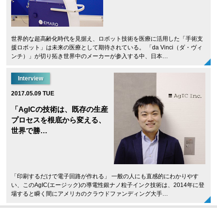
世界的な超高齢化時代を見据え、ロボット技術を医療に活用した「手術支
援ロボット」は未来の医療として期待されている。 「da Vinci（ダ・ヴィ
ンチ）」が切り拓き世界中のメーカーが参入する中、日本…
Interview
2017.05.09 TUE
「AgICの技術は、既存の生産
プロセスを根底から変える、
世界で勝…
「印刷するだけで電子回路が作れる」 一般の人にも直感的にわかりやす
い、このAgIC(エージック)の導電性銀ナノ粒子インク技術は、2014年に登
場すると瞬く間にアメリカのクラウドファンディング大手…