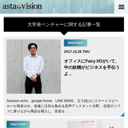
大学発ベンチャーに関する記事一覧
Interview
2017.10.26 THU
オフィスにFairy I/Oがいて、
中の妖精がビジネスを手伝う
よ…
Amazon echo、google home、LINE WAVE、立て続けにスマートスピー
カーが発表され、急速に注目を集める音声アシスタント分野。 自室のソフ
ァに座りながら商品を購入し、音楽を…
Interview