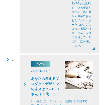
EXPO」に出展
している企業や
大学で、異分野
から農業に参入
したイノベータ
ーたちが、どの
ような市場や技
術、企業、人物
に注目している
のか、話を聞い
てみた。
News
2015.11.13 FRI
あなたの考えるプ
ロダクトデザイン
の未来は？～I・O
さん（30代・…
I・Oさん（30代・メーカー勤務）が注目する千