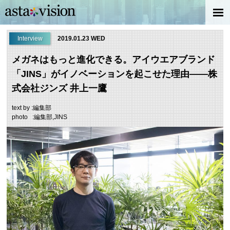
Interview
2019.01.23 WED
メガネはもっと進化できる。アイウエアブランド
「JINS」がイノベーションを起こせた理由――株
式会社ジンズ 井上一鷹
text by :編集部
photo :編集部,JINS