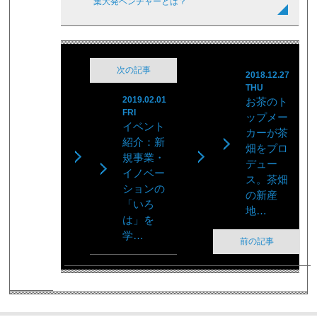
葉大発ベンチャーとは？
次の記事
2018.12.27
THU
2019.02.01
お茶のト
FRI
ップメー
イベント
カーが茶
紹介：新
畑をプロ
規事業・
デュー
イノベー
ス。茶畑
ションの
の新産
「いろ
地…
は」を
学…
前の記事