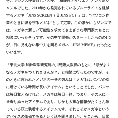
そこでジンズが着目したのが、“機能性アイウエア”という新ジ
ャンルでした。2011年から発売されているブルーライトを軽減
するメガネ「JINS SCREEN（旧 JINS PC）」は、“パソコン作
業のときに眼を守るメガネ“として定着。このほかにもジンズで
は、メガネの新しい可能性を求めてさまざまな専門家のもとに
相談にいったそうです。その中で開発がスタートしたものの1つ
が、目に見えない集中力を図るメガネ「JINS MEME」だったと
いいます。
「東北大学 加齢医学研究所の川島隆太教授のもとに『頭がよく
なるメガネをつくれませんか？』と相談に行ったのですが、そ
のときに言われたメガネの一番の強みは『メガネはパンツの次
に着けている時間が長いアイテム』ということでした。パンツ
は毎日変えるけれど、メガネは毎日一緒。つまり、その人に一
番寄り添ったアイテムであり、しかも大事な情報がたくさん眠
っている頭に装着するアイテムです。それこそがメガネという
デバイスの価値であるという話を聞きました。そこから、日常