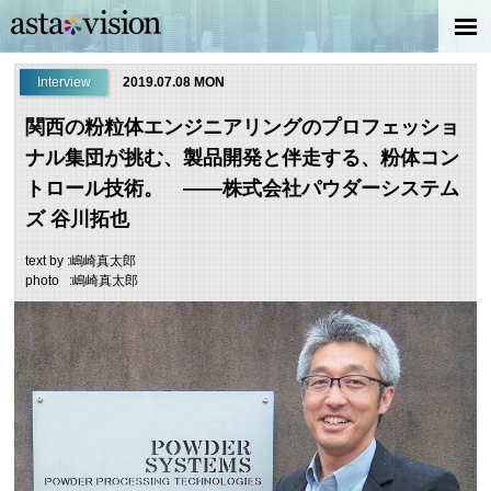
Interview
2019.07.08 MON
関西の粉粒体エンジニアリングのプロフェッショ
ナル集団が挑む、製品開発と伴走する、粉体コン
トロール技術。 ——株式会社パウダーシステム
ズ 谷川拓也
text by :嶋崎真太郎
photo :嶋崎真太郎