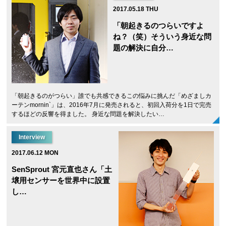
2017.05.18 THU
「朝起きるのつらいですよ
ね？（笑）そういう身近な問
題の解決に自分…
「朝起きるのがつらい」誰でも共感できるこの悩みに挑んだ「めざましカ
ーテンmornin`」は、2016年7月に発売されると、初回入荷分を1日で完売
するほどの反響を得ました。 身近な問題を解決したい…
Interview
2017.06.12 MON
SenSprout 宮元直也さん「土
壌用センサーを世界中に設置
し…