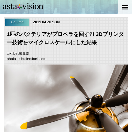
Column
2015.04.26 SUN
1匹のバクテリアがプロペラを回す?! 3Dプリンタ
ー技術をマイクロスケールにした結果
text by :編集部
photo :shutterstock.com