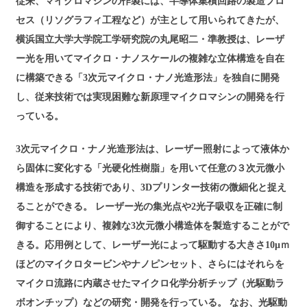
従来、マイクロマシンの作製には、半導体集積回路の製造プロ
セス（リソグラフィ工程など）が主として用いられてきたが、
横浜国立大学大学院工学研究院の丸尾昭二・準教授は、レーザ
ー光を用いてマイクロ・ナノスケールの複雑な立体構造を自在
に構築できる「3次元マイクロ・ナノ光造形法」を独自に開発
し、従来技術では実現困難な新原理マイクロマシンの開発を行
っている。
3次元マイクロ・ナノ光造形法は、レーザー照射によって液体か
ら固体に変化する「光硬化性樹脂」を用いて任意の３次元微小
構造を形成する技術であり、3Dプリンター技術の微細化と捉え
ることができる。 レーザー光の集光点や2光子吸収を正確に制
御することにより、複雑な3次元微小構造体を製造することがで
きる。応用例として、レーザー光によって駆動する大きさ10μｍ
ほどのマイクロタービンやナノピンセット、さらにはそれらを
マイクロ流路に内蔵させたマイクロ化学分析チップ（光駆動ラ
ボオンチップ）などの研究・開発を行っている。 なお、光駆動