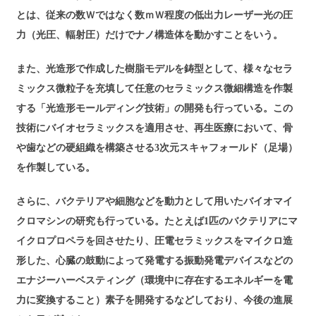
とは、従来の数Ｗではなく数ｍＷ程度の低出力レーザー光の圧
力（光圧、輻射圧）だけでナノ構造体を動かすことをいう。
また、光造形で作成した樹脂モデルを鋳型として、様々なセラ
ミックス微粒子を充填して任意のセラミックス微細構造を作製
する「光造形モールディング技術」の開発も行っている。この
技術にバイオセラミックスを適用させ、再生医療において、骨
や歯などの硬組織を構築させる3次元スキャフォールド（足場）
を作製している。
さらに、バクテリアや細胞などを動力として用いたバイオマイ
クロマシンの研究も行っている。たとえば1匹のバクテリアにマ
イクロプロペラを回させたり、圧電セラミックスをマイクロ造
形した、心臓の鼓動によって発電する振動発電デバイスなどの
エナジーハーベスティング（環境中に存在するエネルギーを電
力に変換すること）素子を開発するなどしており、今後の進展