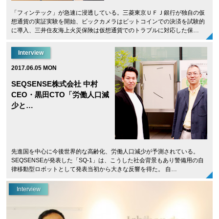
「フィンテック」が急速に浸透している。三菱東京ＵＦＪ銀行が独自の仮
想通貨の実証実験を開始、ビックカメラはビットコインでの決済を試験的
に導入、三井住友海上火災保険は仮想通貨でのトラブルに対応した保…
Interview
2017.06.05 MON
SEQSENSE株式会社 中村
CEO・黒田CTO「労働人口減
少と…
先進国を中心に今後世界的な高齢化、労働人口減少が予測されている。
SEQSENSEが発表した「SQ-1」は、こうした社会背景もあり警備用の自
律移動型ロボットとして発表当初から大きな反響を得た。 自…
Interview