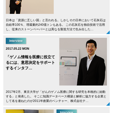
日本は「資源に乏しい国」と言われる。しかしその日本において石灰石は
自給率100％、埋蔵量約240億トンもある。 この石灰石を独自技術で活用
し、従来のストーンペーパーとは異なる製造方法で生み出した…
Interview
2017.05.22 MON
「ゲノム情報を医療に役立て
るには、意思決定をサポート
するインタフ…
2017年2月、東京大学が「がんのゲノム医療に関する研究を本格的に始動
する」と発表した。 そこに知識データベース構築と解析に協力する企業と
して名を連ねたのが2011年創業のベンチャー、株式会社テ…
Interview