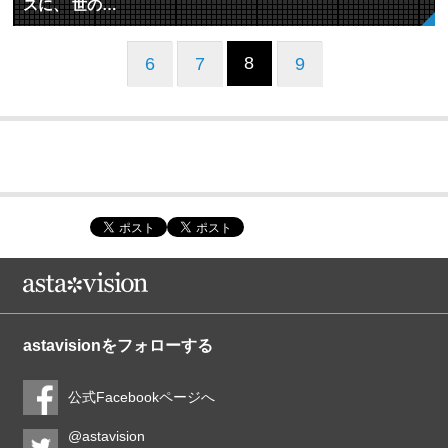
スに、 世の…
8
6
7
9
astavisionをフォローする
公式Facebookページへ
@astavision