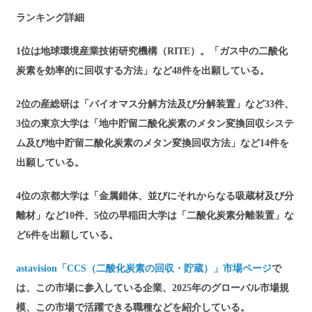
ランキング詳細
1位は地球環境産業技術研究機構（RITE）。「ガス中の二酸化
炭素を効率的に回収する方法」など48件を出願している。
2位の産総研は「バイオマス分解方法及び分解装置」など33件、
3位の東京大学は「地中貯留二酸化炭素のメタン変換回収システ
ム及び地中貯留二酸化炭素のメタン変換回収方法」など14件を
出願している。
4位の京都大学は「金属錯体、並びにそれからなる吸蔵材及び分
離材」など10件、5位の早稲田大学は「二酸化炭素分離装置」な
ど6件を出願している。
astavision「CCS（二酸化炭素の回収・貯蔵）」市場ページ
で
は、この市場に参入している企業、2025年のグローバル市場規
模、この市場で活躍できる職種などを紹介している。