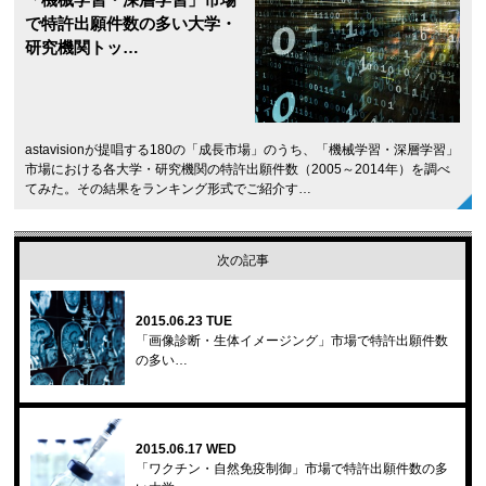
で特許出願件数の多い大学・
研究機関トッ…
astavisionが提唱する180の「成長市場」のうち、「機械学習・深層学習」
市場における各大学・研究機関の特許出願件数（2005～2014年）を調べ
てみた。その結果をランキング形式でご紹介す…
次の記事
2015.06.23 TUE
「画像診断・生体イメージング」市場で特許出願件数
の多い…
2015.06.17 WED
「ワクチン・自然免疫制御」市場で特許出願件数の多