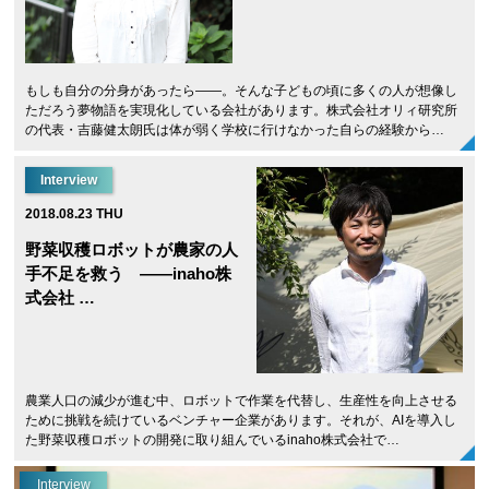
もしも自分の分身があったら――。そんな子どもの頃に多くの人が想像し
ただろう夢物語を実現化している会社があります。株式会社オリィ研究所
の代表・吉藤健太朗氏は体が弱く学校に行けなかった自らの経験から…
Interview
2018.08.23 THU
野菜収穫ロボットが農家の人
手不足を救う ――inaho株
式会社 …
農業人口の減少が進む中、ロボットで作業を代替し、生産性を向上させる
ために挑戦を続けているベンチャー企業があります。それが、AIを導入し
た野菜収穫ロボットの開発に取り組んでいるinaho株式会社で…
Interview