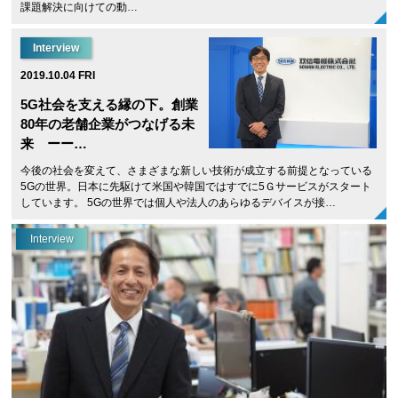
課題解決に向けての動…
Interview
2019.10.04 FRI
5G社会を支える縁の下。創業
80年の老舗企業がつなげる未
来 ーー…
今後の社会を変えて、さまざまな新しい技術が成立する前提となっている
5Gの世界。日本に先駆けて米国や韓国ではすでに5Ｇサービスがスタート
しています。 5Gの世界では個人や法人のあらゆるデバイスが接…
Interview