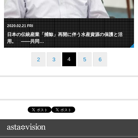
2020.02.21 FRI
日本の伝統産業「捕鯨」再開に伴う水産資源の保護と活
用。 ——共同…
4
2
3
5
6