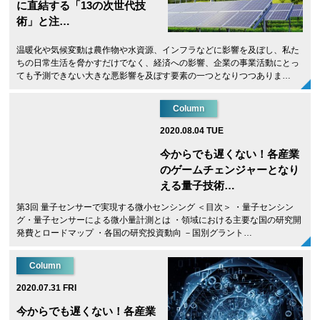
に直結する「13の次世代技
術」と注…
温暖化や気候変動は農作物や水資源、インフラなどに影響を及ぼし、私た
ちの日常生活を脅かすだけでなく、経済への影響、企業の事業活動にとっ
ても予測できない大きな悪影響を及ぼす要素の一つとなりつつありま…
Column
2020.08.04 TUE
今からでも遅くない！各産業
のゲームチェンジャーとなり
える量子技術…
第3回 量子センサーで実現する微小センシング ＜目次＞ ・量子センシン
グ・量子センサーによる微小量計測とは ・領域における主要な国の研究開
発費とロードマップ ・各国の研究投資動向 －国別グラント…
Column
2020.07.31 FRI
今からでも遅くない！各産業