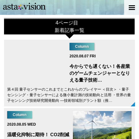
4ページ目
新着記事一覧
Column
2020.08.07 FRI
今からでも遅くない！各産業
のゲームチェンジャーとなり
える量子技術…
第４回 量子センサーのこれまでとこれからのプレイヤー ＜目次＞ ・量子
センシング・量子センサーによる微小量計測の技術動向と活用 ・世界の量
子センシング技術研究開発動向 ―技術領域別グラント額（推…
Column
2020.08.05 WED
温暖化抑制に期待！ CO2削減