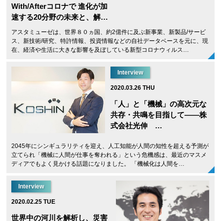
With/Afterコロナで 進化が加
速する20分野の未来と、解…
アスタミューゼは、世界８０ヵ国、約2億件に及ぶ新事業、新製品/サービ
ス、新技術/研究、特許情報、投資情報などの自社データベースを元に、現
在、経済や生活に大きな影響を及ぼしている新型コロナウィルス…
Interview
2020.03.26 THU
「人」と「機械」の高次元な
共存・共鳴を目指して——株
式会社光伸 …
2045年にシンギュラリティを迎え、人工知能が人間の知性を超える予測が
立てられ「機械に人間が仕事を奪われる」という危機感は、最近のマスメ
ディアでもよく見かける話題になりました。 「機械化は人間を…
Interview
2020.02.25 TUE
世界中の河川を解析し、災害